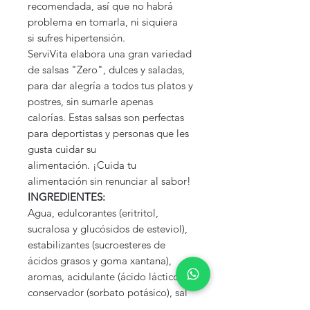
recomendada, así que no habrá
problema en tomarla, ni siquiera
si sufres hipertensión.
ServiVita elabora una gran variedad
de salsas "Zero", dulces y saladas,
para dar alegría a todos tus platos y
postres, sin sumarle apenas
calorías. Estas salsas son perfectas
para deportistas y personas que les
gusta cuidar su
alimentación. ¡Cuida tu
alimentación sin renunciar al sabor!
INGREDIENTES:
Agua, edulcorantes (eritritol,
sucralosa y glucósidos de esteviol),
estabilizantes (sucroesteres de
ácidos grasos y goma xantana),
aromas, acidulante (ácido láctico),
conservador (sorbato potásico), sal
y colorante (betacaroteno).