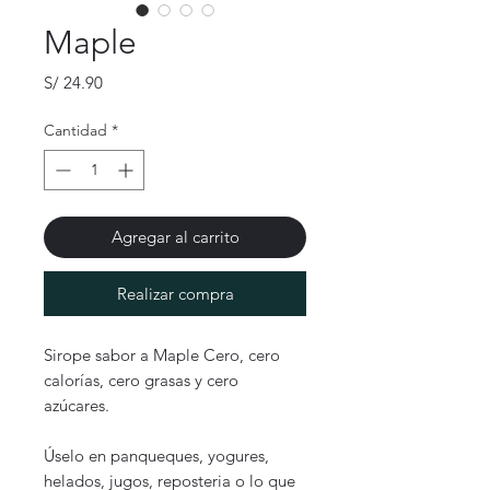
Maple
Precio
S/ 24.90
Cantidad
*
Agregar al carrito
Realizar compra
Sirope sabor a Maple Cero, cero
calorías, cero grasas y cero
azúcares.
Úselo en panqueques, yogures,
helados, jugos, reposteria o lo que