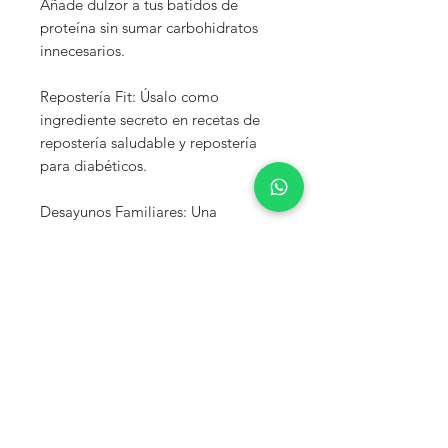
Añade dulzor a tus batidos de
proteína sin sumar carbohidratos
innecesarios.
Repostería Fit: Úsalo como
ingrediente secreto en recetas de
repostería saludable y repostería
para diabéticos.
Desayunos Familiares: Una
alternativa segura para que los
niños disfruten sin los efectos
negativos del exceso de azúcar.
Especificaciones Técnicas y
Confianza: En CALORIS priorizamos
la formalidad y la calidad. Nuestro
producto cuenta con Registro
Sanitario vigente, asegurando un
proceso de producción bajo