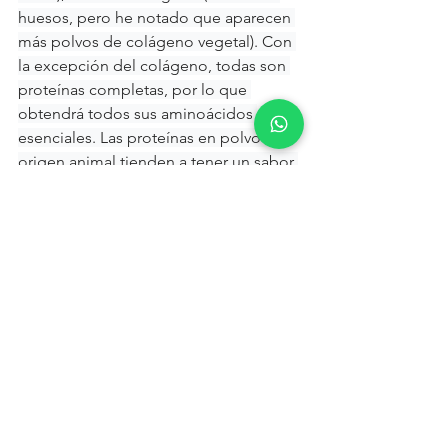
huesos, pero he notado que aparecen 
más polvos de colágeno vegetal). Con 
la excepción del colágeno, todas son 
proteínas completas, por lo que 
obtendrá todos sus aminoácidos 
esenciales. Las proteínas en polvo de 
origen animal tienden a tener un sabor 
más neutro y se mezclan más 
fácilmente que las proteínas vegetales 
en polvo. Aquí están las diferencias 
entre estas proteínas:
El suero, derivado de la leche, es 
apreciado por su amplia gama de 
aminoácidos, incluidos los 
aminoácidos de cadena ramificada 
que estimulan la síntesis muscular. 
También se absorbe muy rápidamente, 